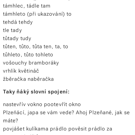
támhlec, tádle tam
támhleto (při ukazování) to
tehdá tehdy
tle tady
tůtady tudy
tůten, tůto, tůta ten, ta, to
tůhleto, tůto tohleto
vošouchy bramboráky
vrhlík květináč
žběračka naběračka
Taky ňáký slovní spojení:
nastevřív vokno pootevřít okno
Plzeńácí, japa se vám vede? Ahoj Plzeňané, jak se
máte?
povjášet kulíkama prádlo pověsit prádlo za