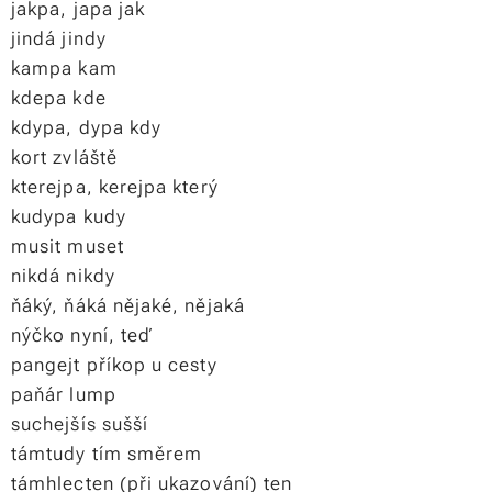
jakpa, japa jak
jindá jindy
kampa kam
kdepa kde
kdypa, dypa kdy
kort zvláště
kterejpa, kerejpa který
kudypa kudy
musit muset
nikdá nikdy
ňáký, ňáká nějaké, nějaká
nýčko nyní, teď
pangejt příkop u cesty
paňár lump
suchejšís sušší
támtudy tím směrem
támhlecten (při ukazování) ten