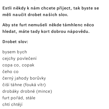
Estli někdy k nám chcete přiject, tak byste se
měli naučit drobet našich slov.
Aby ste furt nemušeli někde támhlenc něco
hledat, máte tady kort dobrou nápovědu.
Drobet slov:
bysem bych
cejchy povlečení
copa co, copak
čeho co
černý jahody borůvky
čiší táhne (fouká vítr)
drobáky drobné (mince)
furt pořád, stále
chtí chtějí