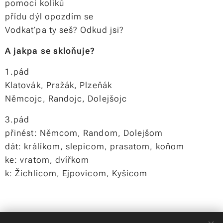
pomoci kolíků
přídu dýl opozdím se
Vodkaťpa ty seš? Odkud jsi?
A jakpa se skloňuje?
1.pád
Klatovák, Pražák, Plzeňák
Němcojc, Randojc, Dolejšojc
3.pád
přinést: Němcom, Random, Dolejšom
dát: králíkom, slepicom, prasatom, koňom
ke: vratom, dvířkom
k: Žichlicom, Ejpovicom, Kyšicom