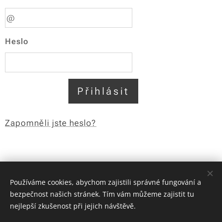
Heslo
Přihlásit
Zapomněli jste heslo?
Používáme cookies, abychom zajistili správné fungování a
bezpečnost našich stránek. Tím vám můžeme zajistit tu
nejlepší zkušenost při jejich návštěvě.
CC Plzeň, Javorná 24, 339 01 Čachrov